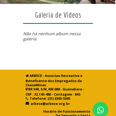
Galeria de Vídeos
Não há nenhum album nessa
galeria.
ARBECE - Associao Recreativa e
Beneficente dos Empregados da
CeasaMinas
BR 040, S/N, KM 688 - Guanabara -
CEP : 32.145-480 - Contagem - MG
Telefone: (31) 3393-5365
arbece@arbece.org.br
Horário de Funcionamento
De Segunda a Sexta